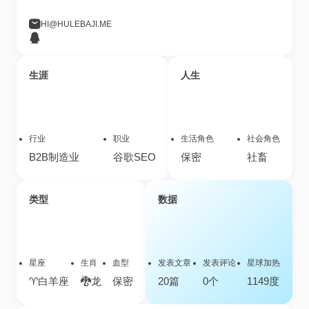
HI@HULEBAJI.ME
生涯
人生
行业
职业
生活角色
社会角色
B2B制造业
谷歌SEO
保密
社畜
类型
数据
星座
生肖
血型
发表文章
发表评论
星球加热
♈白羊座
🐉龙
保密
20篇
0个
1149度