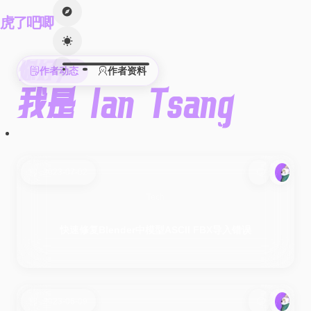
虎了吧唧
你好,
作者动态
作者资料
我是 Ian Tsang
2023-07-02
Tech
快速修复Blender中模型ASCII FBX导入错误
2023-06-09