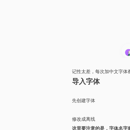
封
面
图
加
载
中
记性太差，每次加中文字体
导入字体
先创建字体
修改成离线
这里要注意的是，字体名字前