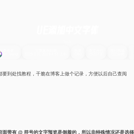
UE添加中文字体
Tech
文章作者
文章发布日期
热度
本文共计
预计阅读
Ian Tsang
29 3 月, 2023 4:51 上午
60
207字
2分钟
都要到处找教程，干脆在博客上做个记录，方便以后自己查阅
面带有 @ 符号的文字预览是倒着的，所以非特殊情况还是选择