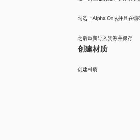
勾选上Alpha Only,并且
之后重新导入资源并保存
创建材质
创建材质
修改混合模式为 已遮罩
之后应用保存即可
本文作者·Ian Tsang
研墨成浆，提笔思
更多资料