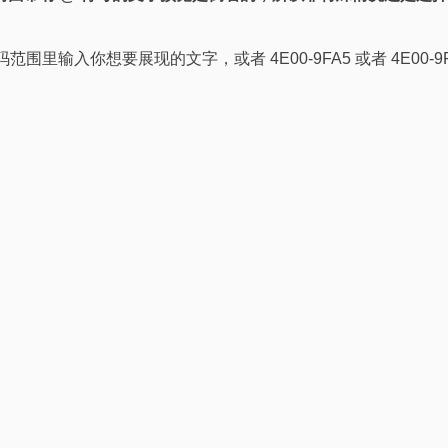
在编码范围里输入你想要展现的文字，或者 4E00-9FA5 或者 4E0
本文附加信息
量
具有版权性
不具时效性
上一篇
PS线稿提取
下一篇
Blender出现Heat 