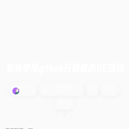
如何使用github托管你的UE项目
Tech
文章作者
文章发布日期
热度
本文共计
Ian Tsang
20 2 月, 2023 4:39 上午
54
403字
预计阅读
3分钟
封
面
图
加
载
中