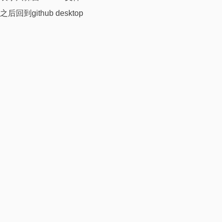
之后回到github desktop
取消选择所有，只选择刚刚保存的那个 .gitattributes
非常重要，第一步先push你刚刚修改的这个.gitattributes文件
构建github仓库以及过滤
接下来就是去push整个项目了
这个.gitignore文件里面是过滤的格式，就是这些格式不会上
传，因为我们的项目是ue的，他只需要uasset文件，而其他文
件则可以自己生成，无需上传
本文作者·Ian Tsang
研墨成浆，提笔思量
更多资料